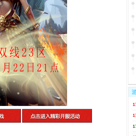
1
1
1